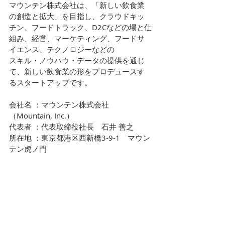
マウンテン株式会社は、「新しい飲食業
の創造と拡大」を目指し、クラウドキッ
チン、フードトラック、D2Cなどの場と仕
組み、経営、マーケティング、フードサ
イエンス、テクノロジーなどの
スキル・ノウハウ・データの提供を通じ
て、新しい飲食業の形をプロデュースす
るスタートアップです。
会社名 ：マウンテン株式会社
（Mountain, Inc.）
代表者 ：代表取締役社長　石井 善之
所在地 ：東京都港区西新橋3-9-1　マウン
テン虎ノ門
【キッチン入居検討者様向け】
https://www.kitchen.moun-tain.jp/
【デリバリー・テイクアウトご利用者様
向け】