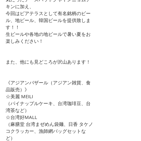
キンに加え、
今回はビアテラスとして有名銘柄のビー
ル、地ビール、韓国ビールを提供致しま
す！！
生ビールや各地の地ビールで暑い夏をお
楽しみください！
また、他にも見どころが沢山あります！
《アジアンバザール（アジアン雑貨、食
品販売）》
☆美麗 MEILI
（パイナップルケーキ、台湾珈琲豆、台
湾茶など）
☆台湾好MALL
（麻膳堂 台湾まぜめん袋麺、日香 タケノ
コクラッカー、漁師網バッグセットな
ど）