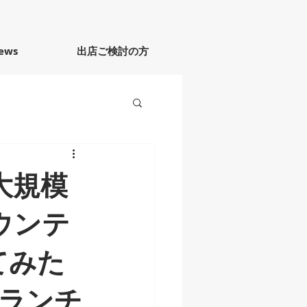
ews
出店ご検討の方
大規模
ウンテ
てみた
ランチ