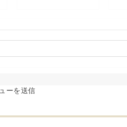
【期間限定】オンラインオー
たこ
ダーで合計1,500円OFF！！
阪な
港区のクラウドキッチン"キ
ねぎ
ッチンマウンテン虎ノ門"、
ッチ
ューを送信
オンラインオーダー開始記念
虎ノ
キャンペーンを開催
テイ
オー
施！