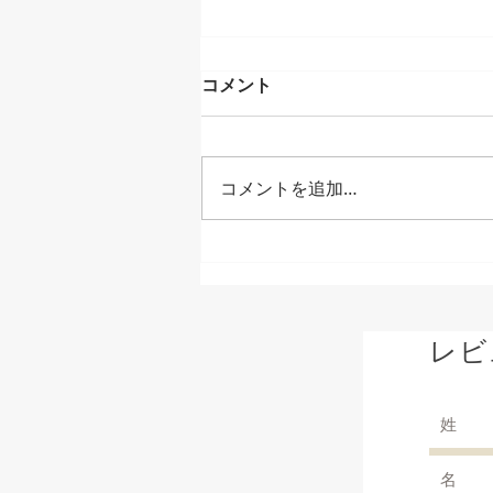
コメント
コメントを追加…
【ミニ縁日！アジアンバザー
ル！ライブ！ビール！】クラ
ウドキッチン"キッチンマウ
ンテン"はイオンレイクタウ
レビ
ンにて開催される「アウトレ
ット アジアンバザール＆ビア
テラス」にキッチンカーとし
て出店します！