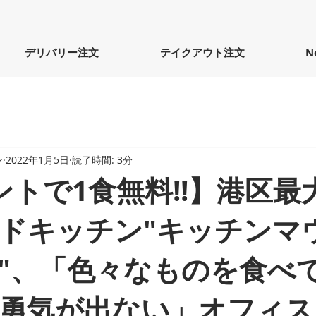
デリバリー注文
テイクアウト注文
N
ン
2022年1月5日
読了時間: 3分
ントで1食無料!!】港区最
ドキッチン"キッチンマ
"、「色々なものを食べ
勇気が出ない」オフィス