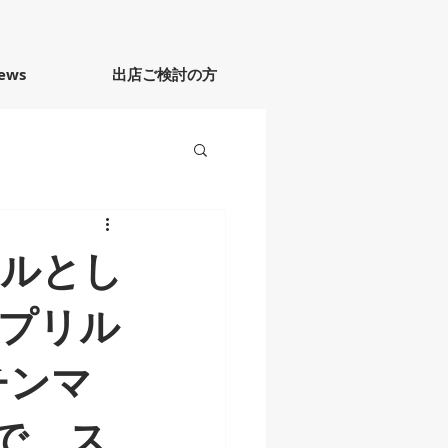
ews
出店ご検討の方
ドルとし
プリル
チンマ
で、ス