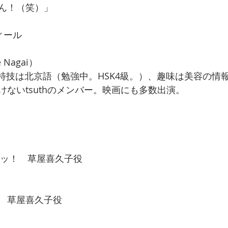
ん！（笑）」
ィール
Nagai）
生。特技は北京語（勉強中。HSK4級。）、趣味は美容の情
ないtsuthのメンバー。映画にも多数出演。
いッ！　草屋喜久子役
　草屋喜久子役