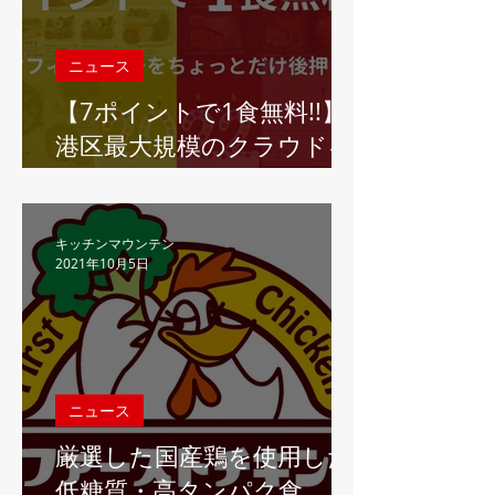
ニュース
【7ポイントで1食無料!!】
港区最大規模のクラウドキ
ッチン"キッチンマウンテ
ン虎ノ門"、「色々なものを
食べてみたいけれど勇気が
キッチンマウンテン
2021年10月5日
出ない」オフィスランチを
応援するデジタルポイント
カードの提供を開始
ニュース
厳選した国産鶏を使用した
低糖質・高タンパク食