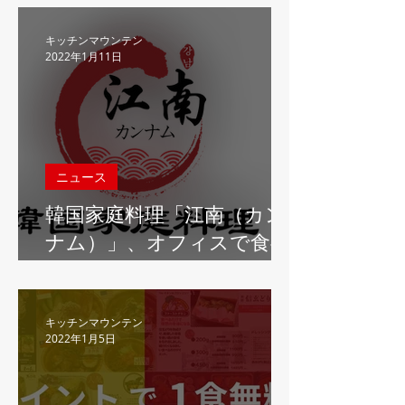
ッシュサラダ マウンテン
虎ノ門」、新商品として
キッチンマウンテン
2022年1月11日
「気まぐれハーフ＆ハー
フ」サラダの提供を開始
ニュース
韓国家庭料理「江南（カン
ナム）」、オフィスで食べ
やすいをコンセプトにテイ
クアウト新商品を提供開始
キッチンマウンテン
2022年1月5日