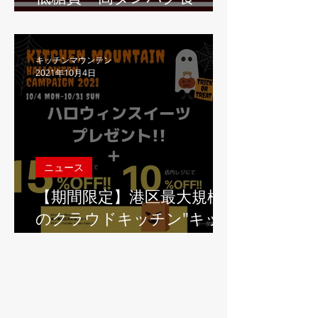
「Theチキン＆ブロッコリ
ー ファーストチキン虎ノ
門」、フードデリバリーア
キッチンマウンテン
2021年10月4日
プリ"Wolt"にてBuy1Get1
キャンペーンを開始
ニュース
【期間限定】港区最大規模
のクラウドキッチン"キッ
チンマウンテン虎ノ門"、
ハロウィン期間限定で、テ
イクアウト注文されたお客
様に限り、最大15%割引＋