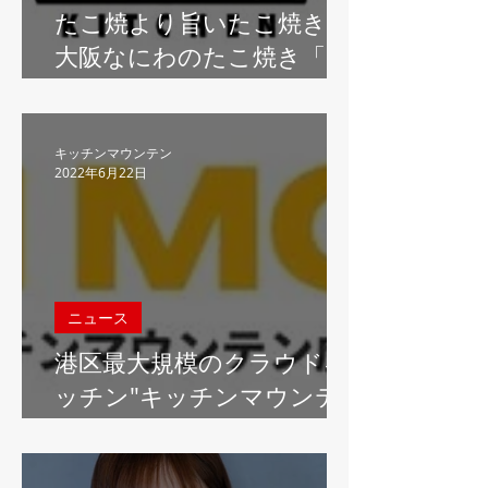
たこ焼より旨いたこ焼き！
大阪なにわのたこ焼き「元
天のねぎ蛸」、港区のクラ
ウドキッチン"キッチンマ
ウンテン虎ノ門"で7月15日
キッチンマウンテン
2022年6月22日
オープン！テイクアウト・
UberEatsでオープンキャン
ペーンを実施！！
ニュース
港区最大規模のクラウドキ
ッチン"キッチンマウンテ
ン虎ノ門"、「待ち時間をな
くしたい」オフィスランチ