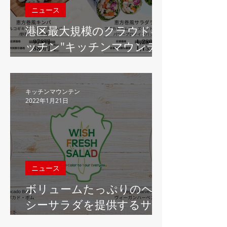
ニュース
港区最大規模のクラウドキ
ッチン"キッチンマウンテ
ン虎ノ門"、お客様と商売繁
盛を願う「恵方巻フェア」
を期間限定でキッチンと共
キッチンマウンテン
2022年1月21日
同開催
ニュース
ボリュームたっぷりのヘル
シーサラダを提供するサラ
ダ専門店「ウィッシュフレ