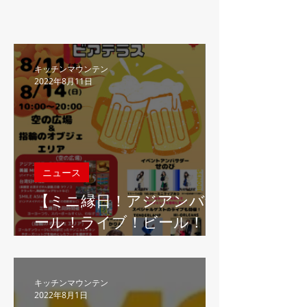
キッチンマウンテン
2022年8月11日
ニュース
【ミニ縁日！アジアンバザ
ール！ライブ！ビール！】
クラウドキッチン"キッチ
ンマウンテン"はイオンレ
イクタウンにて開催される
キッチンマウンテン
2022年8月1日
「アウトレット アジアン