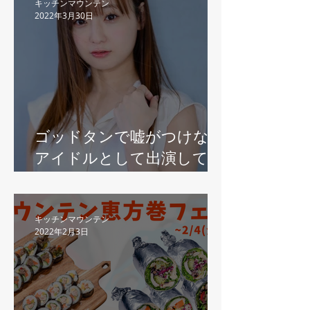
を応援するテイクアウトの
キッチンマウンテン
2022年3月30日
オンラインオーダーサイト
をオープン
ゴッドタンで嘘がつけない
アイドルとして出演してい
た永井すみれがエイプリル
フール（2022年4月1日）に
キッチンマウンテンの1日
キッチンマウンテン
2022年2月3日
店長？！ コロナ禍で、ステ
イホームになり加速したフ
ードデリバリー業界にお礼