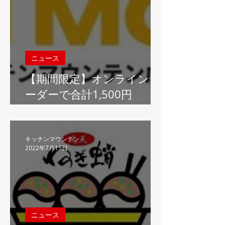
バザール＆ビアテラス」に
キッチンカーとして出店し
ます！
ニュース
【期間限定】オンラインオ
ーダーで合計1,500円
OFF！！港区のクラウドキ
ッチン"キッチンマウンテ
ン虎ノ門"、オンラインオ
キッチンマウンテン
2022年7月15日
ーダー開始記念キャンペー
ンを開催
ニュース